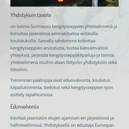
Yhdistyksen tavoite
on toimia Suomessa kengitysseppien yhteiselimenä ja
kohottaa jäsentensä ammattitaitoa erilaisilla
koulutuksilla. Samalla tahdomme kohottaa
kengitysseppien arvostusta, hoitaa kansainvälisiä
yhteyksiä, järjestää kengitysseppäkilpailuja ja toimia
yhteiselimenä muihin alaan liittyviin yhdistyksiin sekä
liittoihin.
Toiminnan päälinjoja ovat edunvalvonta, koulutus,
kilpailutoiminta, tiedotus sekä kengitysseppien työn
esittely tapahtumissa.
Edunvalvonta
käsittää jäsenistön etujen ajamisen eri järjestöissä ja
hallintoelimissä. Yhdistyksellä on edustaja Euroopan