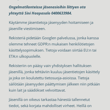
Ongelmatilanteissa jäsenasioihin liittyen ota
yhteyttä Sini Haapasalo 0400633984.
Käytämme jäsentietoja jäsenyyden hoitamiseen ja
jäsenille viestimiseen.
Rekisteriä pidetään Googlen palvelussa, jonka kanssa
olemme tehneet GDPR:n mukaisen henkilötietojen
käsittelysopimuksen. Tietoja voidaan siirtää EU:n tai
ETA:n ulkopuolelle.
Rekisteriin on pääsy vain yhdistyksen hallituksen
jäsenillä, jonka tehtäviin kuuluu jäsentietojen käsittely
ja joka on koulutettu tietosuoja-asioissa. Tietoja
säilötään jäsenyyden päättymisen jälkeen niin pitkään
kuin lait ja säädökset velvoittavat.
Jäsenillä on oikeus tarkastaa hänestä tallennetut
tiedot, sekä korjata mahdolliset virheet. Heillä on