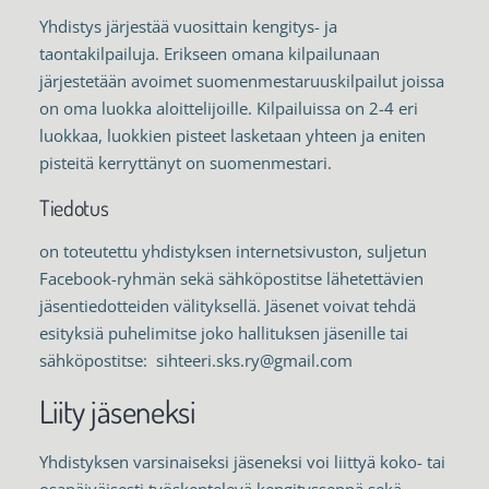
Yhdistys järjestää vuosittain kengitys- ja
taontakilpailuja. Erikseen omana kilpailunaan
järjestetään avoimet suomenmestaruuskilpailut joissa
on oma luokka aloittelijoille. Kilpailuissa on 2-4 eri
luokkaa, luokkien pisteet lasketaan yhteen ja eniten
pisteitä kerryttänyt on suomenmestari.
Tiedotus
on toteutettu yhdistyksen internetsivuston, suljetun
Facebook-ryhmän sekä sähköpostitse lähetettävien
jäsentiedotteiden välityksellä. Jäsenet voivat tehdä
esityksiä puhelimitse joko hallituksen jäsenille tai
sähköpostitse: sihteeri.sks.ry@gmail.com
Liity jäseneksi
Yhdistyksen varsinaiseksi jäseneksi voi liittyä koko- tai