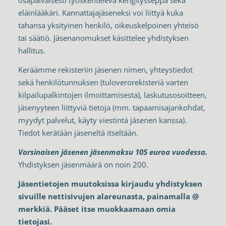
osapäiväisesti työskentelevä kengitysseppä sekä
eläinlääkäri. Kannattajajäseneksi voi liittyä kuka
tahansa yksityinen henkilö, oikeuskelpoinen yhteisö
tai säätiö. Jäsenanomukset käsittelee yhdistyksen
hallitus.
Keräämme rekisteriin jäsenen nimen, yhteystiedot
sekä henkilötunnuksen (tuloverorekisteriä varten
kilpailupalkintojen ilmoittamisesta), laskutusosoitteen,
jäsenyyteen liittyviä tietoja (mm. tapaamisajankohdat,
myydyt palvelut, käyty viestintä jäsenen kanssa).
Tiedot kerätään jäseneltä itseltään.
Varsinaisen jäsenen jäsenmaksu 105 euroa vuodessa.
Yhdistyksen jäsenmäärä on noin 200.
Jäsentietojen muutoksissa kirjaudu yhdistyksen
sivuille nettisivujen alareunasta, painamalla @
merkkiä. Pääset itse muokkaamaan omia
tietojasi.