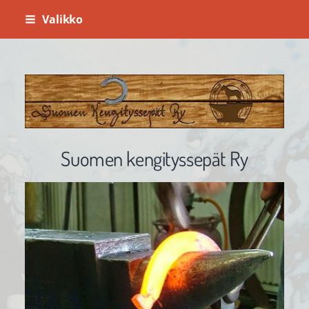
Siirry
Valikko
sivun
sisältöön
Suomenkengityssepät ry
Suomen kengityssepät Ry