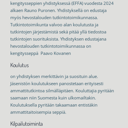
kengitysseppien yhdistyksessä (EFFA) vuodesta 2024
alkaen Rauno Puronen. Yhdistyksellä on edustaja
myös hevostalouden tutkintotoimikunnassa.
Tutkintotoimikunta valvoo alan koulutusta ja
tutkintojen järjestämistä sekä pitää yllä tiedostoa
tutkintojen suorituksista. Yhdistyksen edustajana
hevostalouden tutkintotoimikunnassa on
kengitysseppä Paavo Kovanen
Koulutus
on yhdistyksen merkittävin ja suosituin alue.
Jäsenistön koulutukseen panostetaan erityisesti
ammattitutkintoa silmälläpitäen. Kouluttajia pyritään
saamaan niin Suomesta kuin ulkomailtakin.
Koulutuksella pyritään takaamaan entistäkin
ammattitaitoisempia seppiä.
Kilpailutoiminta