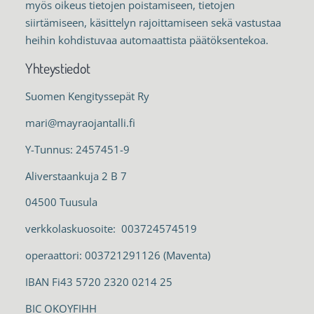
myös oikeus tietojen poistamiseen, tietojen
siirtämiseen, käsittelyn rajoittamiseen sekä vastustaa
heihin kohdistuvaa automaattista päätöksentekoa.
Yhteystiedot
Suomen Kengityssepät Ry
mari@mayraojantalli.fi
Y-Tunnus: 2457451-9
Aliverstaankuja 2 B 7
04500 Tuusula
verkkolaskuosoite: 003724574519
operaattori: 003721291126 (Maventa)
IBAN Fi43 5720 2320 0214 25
BIC OKOYFIHH