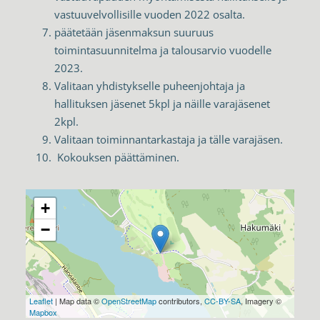
vastuuvelvollisille vuoden 2022 osalta.
päätetään jäsenmaksun suuruus
toimintasuunnitelma ja talousarvio vuodelle
2023.
Valitaan yhdistykselle puheenjohtaja ja
hallituksen jäsenet 5kpl ja näille varajäsenet
2kpl.
Valitaan toiminnantarkastaja ja tälle varajäsen.
Kokouksen päättäminen.
+
−
Leaflet
| Map data ©
OpenStreetMap
contributors,
CC-BY-SA
, Imagery ©
Mapbox