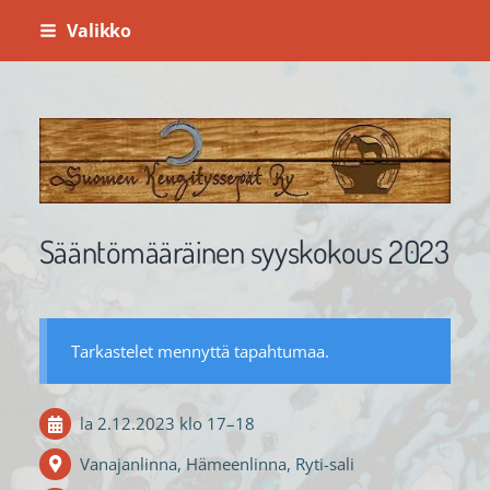
Siirry
Valikko
sivun
sisältöön
Suomenkengityssepät ry
Sääntömääräinen syyskokous 2023
Tarkastelet mennyttä tapahtumaa.
la 2.12.2023
klo 17
–
18
Vanajanlinna, Hämeenlinna, Ryti-sali