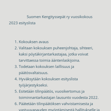
Suomen Kengityssepät ry vuosikokous
2023 esityslista
Kokouksen avaus
Valitaan kokouksen puheenjohtaja, sihteeri,
kaksi pöytäkirjantarkastajaa, jotka voivat
tarvittaessa toimia ääntenlaskijoina.
Todetaan kokouksen laillisuus ja
päätösvaltaisuus.
Hyväksytään kokouksen esityslista
työjärjestykseksi.
Esitetään tilinpäätös, vuosikertomus ja
toiminnantarkastajan lausunto vuodesta 2022.
Päätetään tilinpäätöksen vahvistamisesta ja
vastuuvapauden myöntämisestä hallitukselle ja