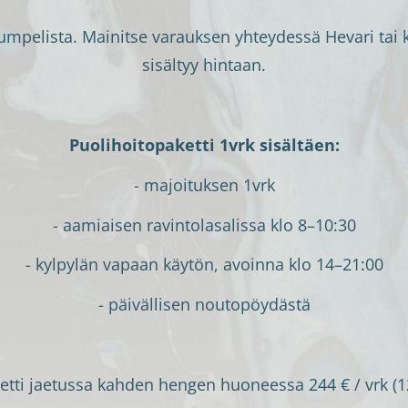
umpelista. Mainitse varauksen yhteydessä Hevari tai ke
sisältyy hintaan.
Puolihoitopaketti 1vrk sisältäen:
- majoituksen 1vrk
- aamiaisen ravintolasalissa klo 8–10:30
- kylpylän vapaan käytön, avoinna klo 14–21:00
- päivällisen noutopöydästä
etti jaetussa kahden hengen huoneessa 244 € / vrk (12