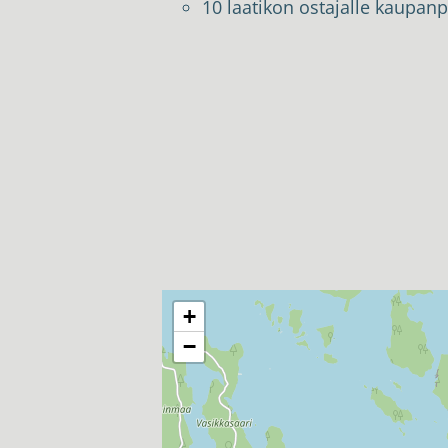
10 laatikon ostajalle kaupanp
+
−