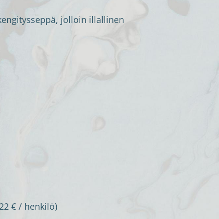
ngitysseppä, jolloin illallinen
2 € / henkilö)