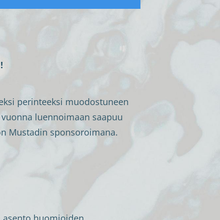
!
seksi perinteeksi muodostuneen
änä vuonna luennoimaan saapuu
Moon Mustadin sponsoroimana.
un asento huomioiden