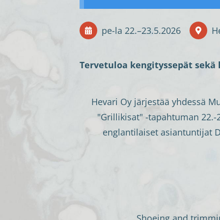
pe-la
22.
–
23.5.2026
H
Tervetuloa kengityssepät sekä k
Hevari Oy järjestää yhdessä M
"Grillikisat" -tapahtuman 22
englantilaiset asiantuntija
Shoeing and trimmin