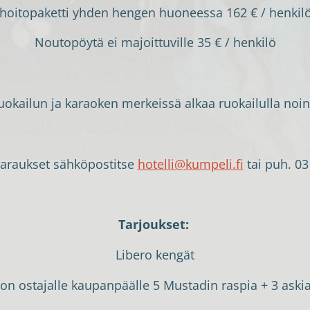
hoitopaketti yhden hengen huoneessa 162 € / henkilö
Noutopöytä ei majoittuville 35 € / henkilö
ruokailun ja karaoken merkeissä alkaa ruokailulla noin
araukset sähköpostitse
hotelli@kumpeli.fi
tai puh. 03
Tarjoukset:
Libero kengät
kon ostajalle kaupanpäälle 5 Mustadin raspia + 3 aski