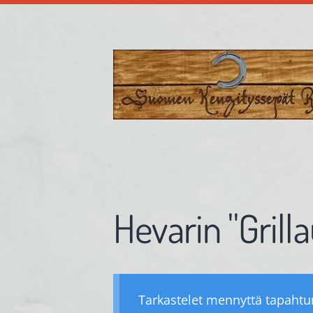
Siirry
sivun
sisältöön
Suomenkengityssepät ry
Hevarin ''Grilla
Tarkastelet mennyttä tapaht