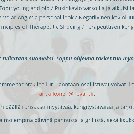
Foot: young and old / Pukinkavio varsoilla ja aikuisilla
 Volar Angle: a personal look / Negatiivinen kaviolu
rinciples of Therapeutic Shoeing / Terapeuttisen keng
 tulkataan suomeksi. Loppu ohjelma tarkentuu m
ämme taontakilpailut. Taontaan osallistuvat voivat ilm
ari.kiikonen@hevari.fi
.
n päällä runsaasti myytävää, kengitystavaraa ja tarjo
 molempina päivinä pannusta ja grillistä, sekä lisukk