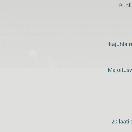
Puoli
Iltajuhla 
Majoitusv
20 laati