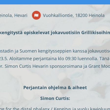
einola, Hevari
Vuohkalliontie, 18200 Heinola
engitystä opiskelevat jokavuotisiin Grillikisoihin
ustadin ja Suomen kengitysseppien kanssa jokavuoti
.-23.5. Aloitamme perjantaina klo 09:30 luennolla. T
t Dr. Simon Curtis Hevarin sponsoroimana ja Grant 
Perjantain ohjelma & aiheet
Simon Curtis:
g for the distal phalanx / Kengitys ja vuolu kaviolu