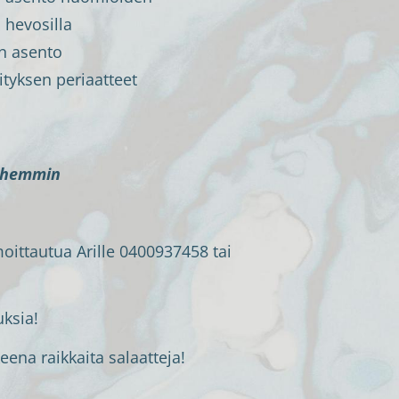
 hevosilla
un asento
ityksen periaatteet
yöhemmin
oittautua Arille 0400937458 tai
uksia!
eena raikkaita salaatteja!